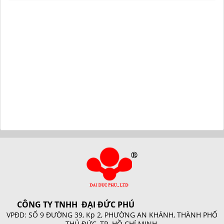
CÔNG TY TNHH ĐẠI ĐỨC PHÚ
VPĐD: SỐ 9 ĐƯỜNG 39, Kp 2, PHƯỜNG AN KHÁNH, THÀNH PHỐ
THỦ ĐỨC, TP. HỒ CHÍ MINH