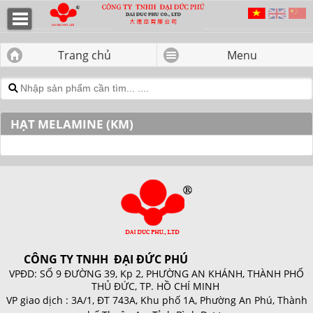
HẠT MELAMINE (KM) - CÔNG TY
TNHH ĐẠI ĐỨC PHÚ
Trang chủ
Menu
HẠT MELAMINE (KM)
CÔNG TY TNHH ĐẠI ĐỨC PHÚ
VPĐD: SỐ 9 ĐƯỜNG 39, Kp 2, PHƯỜNG AN KHÁNH, THÀNH PHỐ
THỦ ĐỨC, TP. HỒ CHÍ MINH
VP giao dịch :
3A/1, ĐT 743A, Khu phố 1A, Phường An Phú, Thành