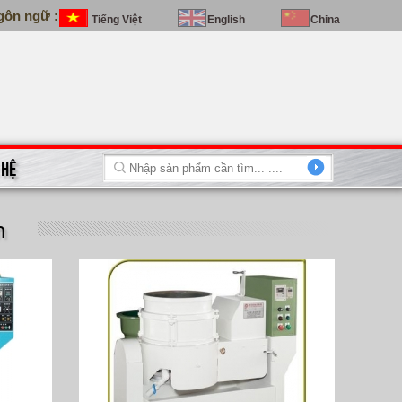
gôn ngữ :
Tiếng Việt
English
China
 HỆ
m