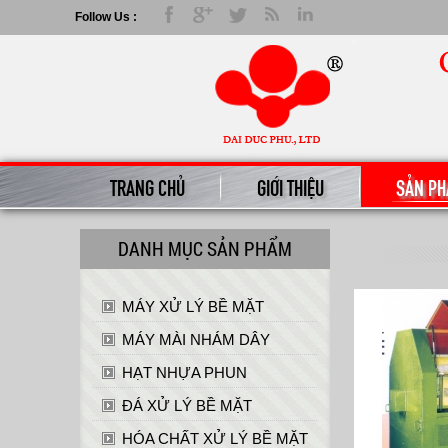
Máy Quay Ly Tâm - CÔNG TY TNHH ĐẠI ĐỨC PHÚ
Follow Us :
TRANG CHỦ
GIỚI THIỆU
SẢN P
DANH MỤC SẢN PHẨM
MÁY XỬ LÝ BỀ MẶT
MÁY MÀI NHÁM DÂY
HẠT NHỰA PHUN
ĐÁ XỬ LÝ BỀ MẶT
HÓA CHẤT XỬ LÝ BỀ MẶT