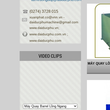
(0274) 3728 015
xuanphat.co@vnn.vn -
daiducphumachine@gmail.com
www.daiducphu.vn;
www.daiducphu.com.vn ;
www.daiducphu.com
VIDEO CLIPS
MÁY QUAY LỒ