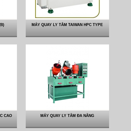
B)
MÁY QUAY LY TÂM TAIWAN HPC TYPE
ÁC CAO
MÁY QUAY LY TÂM ĐA NĂNG