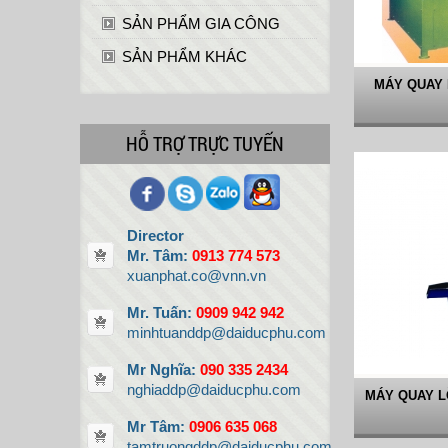
SẢN PHẨM GIA CÔNG
SẢN PHẨM KHÁC
MÁY QUAY 
HỖ TRỢ TRỰC TUYẾN
Director
Mr. Tâm:
0913 774 573
xuanphat.co@vnn.vn
Mr. Tuấn:
0909 942 942
minhtuanddp@daiducphu.com
Mr Nghĩa:
090 335 2434
nghiaddp@daiducphu.com
MÁY QUAY L
Mr Tâm:
0906 635 068
tamtruongddp@daiducphu.com