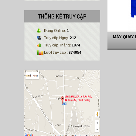
THỐNG KÊ TRUY CẬP
Đang Online:
1
MÁY QUAY 
Truy cập Ngày:
212
Truy cập Tháng:
1874
Lượt truy cập :
874054