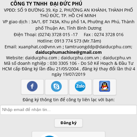
CÔNG TY TNHH ĐẠI ĐỨC PHÚ
VPĐD: SỐ 9 ĐƯỜNG 39, Kp 2, PHƯỜNG AN KHÁNH, THÀNH PHỐ
THỦ ĐỨC, TP. HỒ CHÍ MINH
VP giao dịch :
3A/1, ĐT 743A, Khu phố 1A, Phường An Phú, Thành
phố Thuận An, Tỉnh Bình Dương
Điện Thoại:
(0274) 3728 015 -17 Fax : 0274 3728 016
Hotline:
0913 774 573 (Mr.Tâm)
Email:
xuanphat.co@vnn.vn
;
tamtruongddp@daiducphu.com;
daiducphumachine@gmail.com
Website: daiducphu.com ; daiducphu.com.vn ; daiducphu.vn
Mã số doanh nghiệp : 030 3305 106 - Do Sở Kế Hoạch & Đầu Tư
HCM cấp
Đăng ký lần đầu 21/05/2004 , đăng ký thay đổi lần thứ 4
ngày 19/07/2019
Đăng ký thông tin để công ty liên lạc với bạn:
Đăng ký