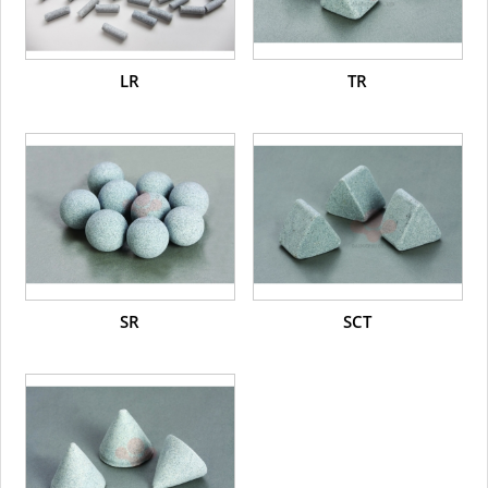
LR
TR
SR
SCT