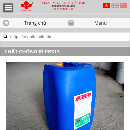
Chất Chống Rĩ PR313 - CÔNG TY
TNHH ĐẠI ĐỨC PHÚ
Trang chủ
Menu
CHẤT CHỐNG RĨ PR313