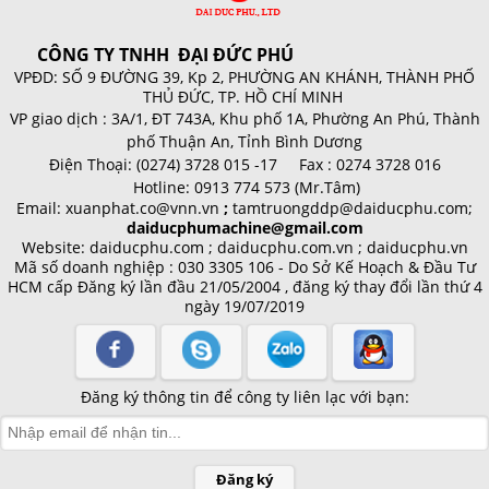
CÔNG TY TNHH ĐẠI ĐỨC PHÚ
VPĐD: SỐ 9 ĐƯỜNG 39, Kp 2, PHƯỜNG AN KHÁNH, THÀNH PHỐ
THỦ ĐỨC, TP. HỒ CHÍ MINH
VP giao dịch :
3A/1, ĐT 743A, Khu phố 1A, Phường An Phú, Thành
phố Thuận An, Tỉnh Bình Dương
Điện Thoại:
(0274) 3728 015 -17 Fax : 0274 3728 016
Hotline:
0913 774 573 (Mr.Tâm)
Email:
xuanphat.co@vnn.vn
;
tamtruongddp@daiducphu.com;
daiducphumachine@gmail.com
Website: daiducphu.com ; daiducphu.com.vn ; daiducphu.vn
Mã số doanh nghiệp : 030 3305 106 - Do Sở Kế Hoạch & Đầu Tư
HCM cấp
Đăng ký lần đầu 21/05/2004 , đăng ký thay đổi lần thứ 4
ngày 19/07/2019
Đăng ký thông tin để công ty liên lạc với bạn:
Đăng ký